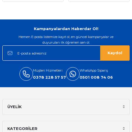
Kampanyalardan Haberdar Ol!
Hemen E-posta listemize kayıt ol, en güncel kampanyalar ve
duyuruları ilk öğrenen sen ol.
Kaydol
Müşteri Hizmetleri
WhatsApp Sipariş
0378 228 57 57
0501 008 74 06
ÜYELİK
KATEGORİLER