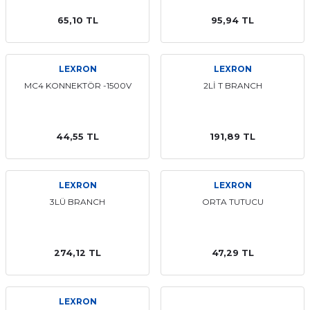
t Multi Busbar Güneş Panelleri
L BATARYALAR
INVERTERLER
65,10 TL
95,94 TL
nokristal Güneş Panelleri
Lityum TommaTech Bataryalar
RTERLER
LEXRON
LEXRON
nokristal Güneş Panelleri
VERTERLER
MC4 KONNEKTÖR -1500V
2Lİ T BRANCH
 Series Güneş Panelleri
ma İnverterleri
44,55 TL
191,89 TL
ek Güneş Panelleri
ltaj Hibrit İnverter
LEXRON
LEXRON
y Yaşam Serisi Güneş Panelleri
oltaj Hibrit İnverter
3LÜ BRANCH
ORTA TUTUCU
 Half-Cut Multi Busbar Güneş
nverterler
274,12 TL
47,29 TL
 Half-Cut Multi Busbar Güneş
LEXRON
Con N-Type Güneş Panelleri