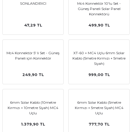
SONLANDIRICI
Mc4 Konnektör 10'lu Set -
Güneş Paneli Solar Panel
Konnektörü
 GÜNEŞ PANELLERİ
47,29 TL
499,90 TL
Mc4 Konnektör 5' li Set - Güneş
XT-60 + MC4 Uçlu 6mm Solar
Paneli için Konnektör
Kablo (5metre Kırmızı + 5metre
Siyah)
249,90 TL
999,00 TL
6mm Solar Kablo (10metre
6mm Solar Kablo (5metre
Kırmızı + 10metre Siyah) MC4
Kırmızı + 5metre Siyah) MC4
Uçlu
Uçlu
1.379,90 TL
777,70 TL