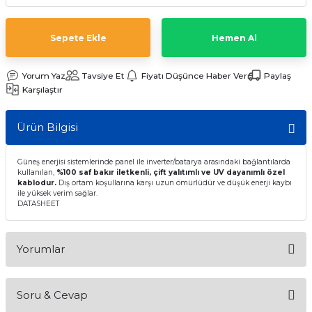
t Multi Busbar Güneş Panelleri
L BATARYALAR
INVERTERLER
Sepete Ekle
Hemen Al
nokristal Güneş Panelleri
Lityum TommaTech Bataryalar
RTERLER
Yorum Yaz
Tavsiye Et
Fiyatı Düşünce Haber Ver
Paylaş
nokristal Güneş Panelleri
VERTERLER
Karşılaştır
 Series Güneş Panelleri
ma İnverterleri
Ürün Bilgisi
ek Güneş Panelleri
ltaj Hibrit İnverter
Güneş enerjisi sistemlerinde panel ile inverter/batarya arasındaki bağlantılarda
kullanılan,
%100 saf bakır iletkenli, çift yalıtımlı ve UV dayanımlı özel
kablodur.
Dış ortam koşullarına karşı uzun ömürlüdür ve düşük enerji kaybı
y Yaşam Serisi Güneş Panelleri
oltaj Hibrit İnverter
ile yüksek verim sağlar.
DATASHEET
 Half-Cut Multi Busbar Güneş
nverterler
Yorumlar
 Half-Cut Multi Busbar Güneş
Soru & Cevap
Bu ürüne ilk yorumu siz yapın!
Con N-Type Güneş Panelleri