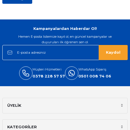
Kampanyalardan Haberdar Ol!
Hemen E-posta listemize kayıt ol, en güncel kampanyalar ve
duyuruları ilk öğrenen sen ol.
Kaydol
Müşteri Hizmetleri
WhatsApp Sipariş
0378 228 57 57
0501 008 74 06
ÜYELİK
KATEGORİLER