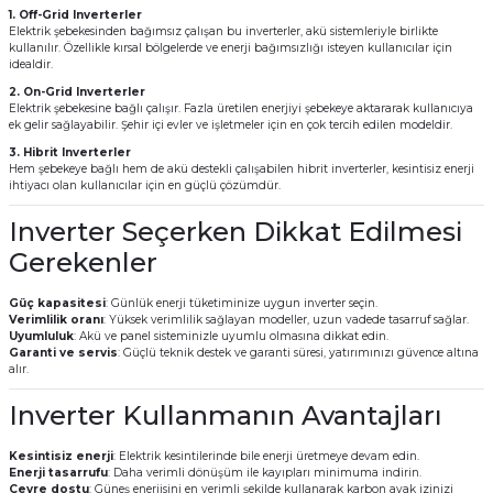
1. Off-Grid Inverterler
t Multi Busbar Güneş Panelleri
L BATARYALAR
INVERTERLER
Elektrik şebekesinden bağımsız çalışan bu inverterler, akü sistemleriyle birlikte
kullanılır. Özellikle kırsal bölgelerde ve enerji bağımsızlığı isteyen kullanıcılar için
idealdir.
nokristal Güneş Panelleri
Lityum TommaTech Bataryalar
RTERLER
2. On-Grid Inverterler
Elektrik şebekesine bağlı çalışır. Fazla üretilen enerjiyi şebekeye aktararak kullanıcıya
ek gelir sağlayabilir. Şehir içi evler ve işletmeler için en çok tercih edilen modeldir.
nokristal Güneş Panelleri
VERTERLER
3. Hibrit Inverterler
Hem şebekeye bağlı hem de akü destekli çalışabilen hibrit inverterler, kesintisiz enerji
ihtiyacı olan kullanıcılar için en güçlü çözümdür.
 Series Güneş Panelleri
ma İnverterleri
Inverter Seçerken Dikkat Edilmesi
ek Güneş Panelleri
ltaj Hibrit İnverter
Gerekenler
y Yaşam Serisi Güneş Panelleri
oltaj Hibrit İnverter
Güç kapasitesi
: Günlük enerji tüketiminize uygun inverter seçin.
Verimlilik oranı
: Yüksek verimlilik sağlayan modeller, uzun vadede tasarruf sağlar.
Uyumluluk
: Akü ve panel sisteminizle uyumlu olmasına dikkat edin.
 Half-Cut Multi Busbar Güneş
nverterler
Garanti ve servis
: Güçlü teknik destek ve garanti süresi, yatırımınızı güvence altına
alır.
Inverter Kullanmanın Avantajları
 Half-Cut Multi Busbar Güneş
Kesintisiz enerji
: Elektrik kesintilerinde bile enerji üretmeye devam edin.
Enerji tasarrufu
: Daha verimli dönüşüm ile kayıpları minimuma indirin.
Çevre dostu
: Güneş enerjisini en verimli şekilde kullanarak karbon ayak izinizi
Con N-Type Güneş Panelleri