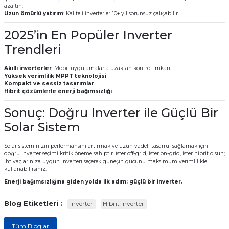
azaltın.
Uzun ömürlü yatırım
: Kaliteli inverterler 10+ yıl sorunsuz çalışabilir.
 GÜNEŞ PANELLERİ
2025’in En Popüler Inverter
Trendleri
Akıllı inverterler
: Mobil uygulamalarla uzaktan kontrol imkanı
Yüksek verimlilik MPPT teknolojisi
Kompakt ve sessiz tasarımlar
Hibrit çözümlerle enerji bağımsızlığı
Sonuç: Doğru Inverter ile Güçlü Bir
Solar Sistem
Solar sisteminizin performansını artırmak ve uzun vadeli tasarruf sağlamak için
doğru inverter seçimi kritik öneme sahiptir. İster off-grid, ister on-grid, ister hibrit olsun;
ihtiyaçlarınıza uygun inverteri seçerek güneşin gücünü maksimum verimlilikle
kullanabilirsiniz.
Enerji bağımsızlığına giden yolda ilk adım: güçlü bir inverter.
Blog Etiketleri :
Inverter
Hibrit Inverter
Tüm Bloglar