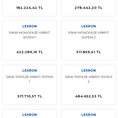
t Multi Busbar Güneş Panelleri
L BATARYALAR
INVERTERLER
182.224,42 TL
278.442,20 TL
nokristal Güneş Panelleri
Lityum TommaTech Bataryalar
RTERLER
LEXRON
LEXRON
nokristal Güneş Panelleri
VERTERLER
10KW MONOFAZE HİBRİT
10kW MONOFAZE HİBRİT
SİSTEM 1
SİSTEM 2
 Series Güneş Panelleri
ma İnverterleri
422.289,16 TL
511.859,41 TL
ek Güneş Panelleri
ltaj Hibrit İnverter
LEXRON
LEXRON
y Yaşam Serisi Güneş Panelleri
oltaj Hibrit İnverter
12KW TRİFAZE HİBRİT SİSTEM
12KW TRİFAZE HİBRİT SİSTEM
1
2
 Half-Cut Multi Busbar Güneş
nverterler
317.710,57 TL
484.652,53 TL
 Half-Cut Multi Busbar Güneş
LEXRON
LEXRON
Con N-Type Güneş Panelleri