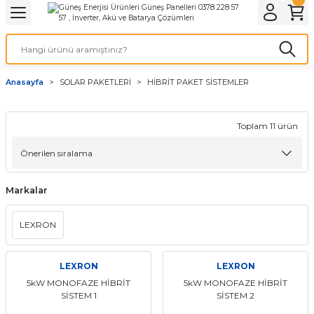
Geri Dön
Geri Dön
Geri Dön
Geri Dön
Geri Dön
Geri Dön
Geri Dön
Geri Dön
Geri Dön
Geri Dön
ELLERİ
 AKÜ SİSTEMLERİ
ER
KAMERALARI
ROL CİHAZLARI
 İSTASYONLARI
ETLERİ
A ÜRÜNLERİ
LARI
NLER
Anasayfa
SOLAR PAKETLERİ
HİBRİT PAKET SİSTEMLER
Kremidi (Sızdırmaz) Güneş Panelleri
ityum TommaTech Bataryalar
s İnverterler
NTROL CİHAZLARI
Şarj İstasyonu
n/ Villa Paketleri
ratları
r Serisi Isı Pompaları
stemleri
Half-Cut Multi Busbar Güneş Panelleri
RAÇ AKÜLERİ
 Yardımcı Aksesuarları
alar
TROL CİHAZLARI
 SİSTEMLER
ydınlatma
 Serisi Isı Pompaları
Toplam 11 ürün
Half-Cut Multi Busbar Güneş Panelleri
İD İNVERTERLER
Balkon Setleri
Markalar
on N-Type Güneş Panelleri
lama Sistemleri
İnverterler
 BAĞ EVİ PAKET SİSTEMLER
olar Aydınlatma
LEXRON
CON GÜNEŞ PANELLERİ
LER
ÜS INVERTERLER
Vİ PAKETLERİ
KTÖR
 GÜNEŞ PANELLERİ
İnverterler
LEXRON
LEXRON
5kW MONOFAZE HİBRİT
5kW MONOFAZE HİBRİT
SİSTEM 1
SİSTEM 2
GÜNEŞ PANELLERİ
Şarj Cihazları
 İnverterler