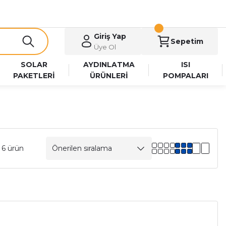
Giriş Yap
Sepetim
Üye Ol
SOLAR
AYDINLATMA
ISI
PAKETLERİ
ÜRÜNLERİ
POMPALARI
 6 ürün