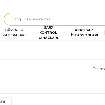
ŞARJ
GÜVENLİK
ARAÇ ŞARJ
KONTROL
KAMERALARI
İSTASYONLARI
CİHAZLARI
Toplam
r
RON