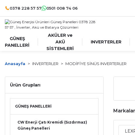
0378 228 57 57
0501 008 74 06
AKÜLER ve
GÜNEŞ
AKÜ
INVERTERLER
PANELLERİ
SİSTEMLERİ
Anasayfa
INVERTERLER
MODİFİYE SİNÜS INVERTERLER
Ürün Grupları
GÜNEŞ PANELLERİ
Markala
CW Enerji Çatı Kremidi (Sızdırmaz)
Güneş Panelleri
LEX