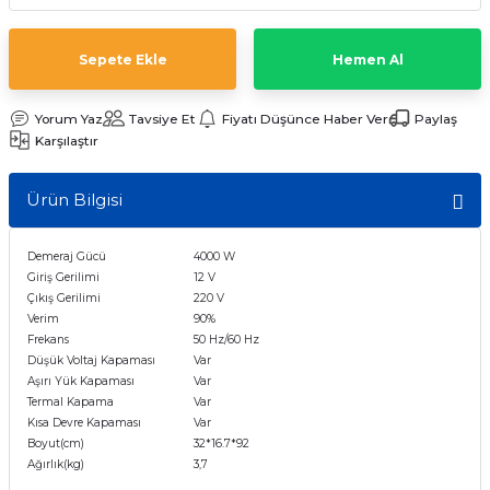
t Multi Busbar Güneş Panelleri
L BATARYALAR
INVERTERLER
Sepete Ekle
Hemen Al
nokristal Güneş Panelleri
Lityum TommaTech Bataryalar
RTERLER
Yorum Yaz
Tavsiye Et
Fiyatı Düşünce Haber Ver
Paylaş
nokristal Güneş Panelleri
VERTERLER
Karşılaştır
 Series Güneş Panelleri
ma İnverterleri
Ürün Bilgisi
ek Güneş Panelleri
ltaj Hibrit İnverter
Demeraj Gücü
4000 W
Giriş Gerilimi
12 V
y Yaşam Serisi Güneş Panelleri
oltaj Hibrit İnverter
Çıkış Gerilimi
220 V
Verim
90%
Frekans
50 Hz/60 Hz
 Half-Cut Multi Busbar Güneş
nverterler
Düşük Voltaj Kapaması
Var
Aşırı Yük Kapaması
Var
Termal Kapama
Var
 Half-Cut Multi Busbar Güneş
Kısa Devre Kapaması
Var
Boyut(cm)
32*16.7*92
Ağırlık(kg)
3,7
Con N-Type Güneş Panelleri