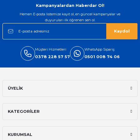
Ürün açıklamasında eksik bilgiler bulunuyor.
Kampanyalardan Haberdar Ol!
Deneyimini Paylaş
Ürün bilgilerinde hatalar bulunuyor.
Hemen E-posta listemize kayıt ol, en güncel kampanyalar ve
duyuruları ilk öğrenen sen ol.
Ürün fiyatı diğer sitelerden daha pahalı.
Bu ürüne benzer farklı alternatifler olmalı.
Kaydol
Müşteri Hizmetleri
WhatsApp Sipariş
0378 228 57 57
0501 008 74 06
Gönder
ÜYELİK
KATEGORİLER
KURUMSAL