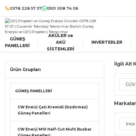
0378 228 57 57
0501 008 74 06
AKÜLER ve
GÜNEŞ
AKÜ
INVERTERLER
PANELLERİ
SİSTEMLERİ
İlgili Alt
Ürün Grupları
GÜV
GÜNEŞ PANELLERİ
Markala
CW Enerji Çatı Kremidi (Sızdırmaz)
Güneş Panelleri
Inox
CW Enerji M10 Half-Cut Multi Busbar
Güneş Panelleri