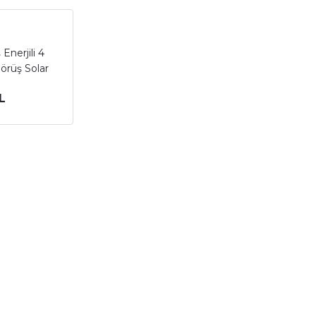
Enerjili 4
örüş Solar
ut Desteği )
L