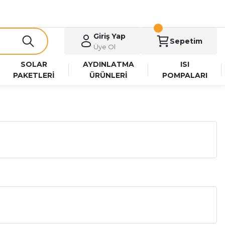
Giriş Yap
Sepetim
Üye Ol
SOLAR
AYDINLATMA
ISI
PAKETLERİ
ÜRÜNLERİ
POMPALARI