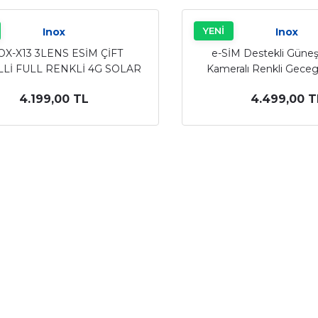
YENİ
Inox
Inox
OX-X13 3LENS ESİM ÇİFT
e-SİM Destekli Güneş 
Lİ FULL RENKLİ 4G SOLAR
Kameralı Renkli Geceg
KAMERA
Kamera ( 7/24 Kayıt Bul
4.199,00 TL
4.499,00 T