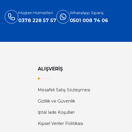
Müşteri Hizmetleri
WhatsApp Sipariş
0378 228 57 57
0501 008 74 06
ALIŞVERİŞ
Mesafeli Satış Sözleşmesi
Gizlilik ve Güvenlik
İptal İade Koşullari
Kişisel Veriler Politikası