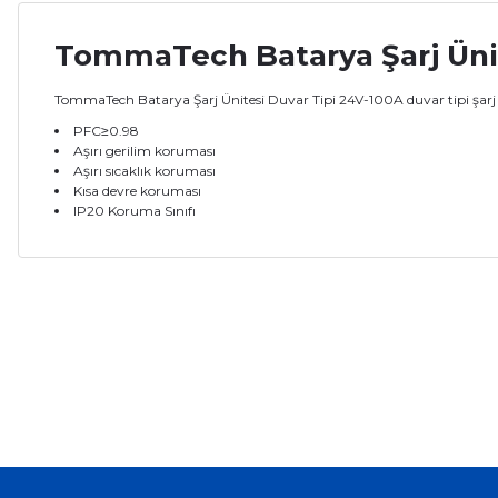
TommaTech Batarya Şarj Ünit
TommaTech Batarya Şarj Ünitesi Duvar Tipi 24V-100A duvar tipi şarj aletle
PFC≥0.98
Aşırı gerilim koruması
Aşırı sıcaklık koruması
Kısa devre koruması
IP20 Koruma Sınıfı
Bu ürünün fiyat bilgisi, resim, ürün açıklamalarında ve diğer ko
Görüş ve önerileriniz için teşekkür ederiz.
Ürün resmi kalitesiz, bozuk veya görüntülenemiyor.
Ürün açıklamasında eksik bilgiler bulunuyor.
Ürün bilgilerinde hatalar bulunuyor.
Ürün fiyatı diğer sitelerden daha pahalı.