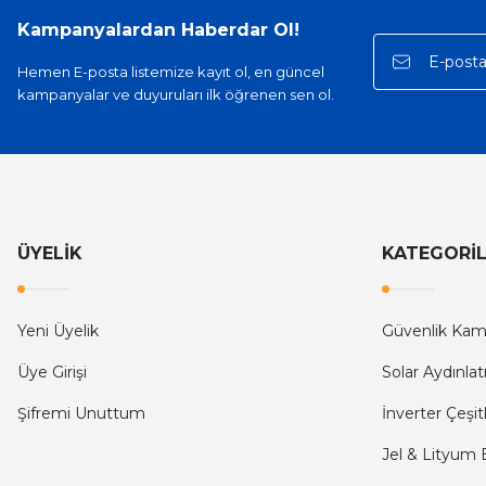
Bu ürüne benzer farklı alternatifler olmalı.
Kampanyalardan Haberdar Ol!
Hemen E-posta listemize kayıt ol, en güncel
kampanyalar ve duyuruları ilk öğrenen sen ol.
ÜYELİK
KATEGORİ
Yeni Üyelik
Güvenlik Kame
Üye Girişi
Solar Aydınla
Şifremi Unuttum
İnverter Çeşitl
Jel & Lityum 