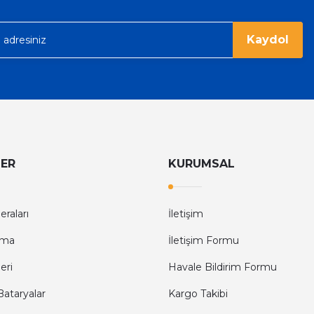
Kaydol
Gönder
LER
KURUMSAL
raları
İletişim
tma
İletişim Formu
eri
Havale Bildirim Formu
Bataryalar
Kargo Takibi