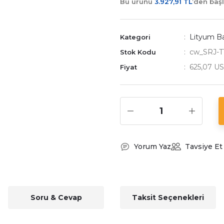
Bu ürünü
3.927,91 TL
’den baş
Lityum Bat
Kategori
cw_SRJ-T
Stok Kodu
625,07 U
Fiyat
Yorum Yaz
Tavsiye Et
Soru & Cevap
Taksit Seçenekleri