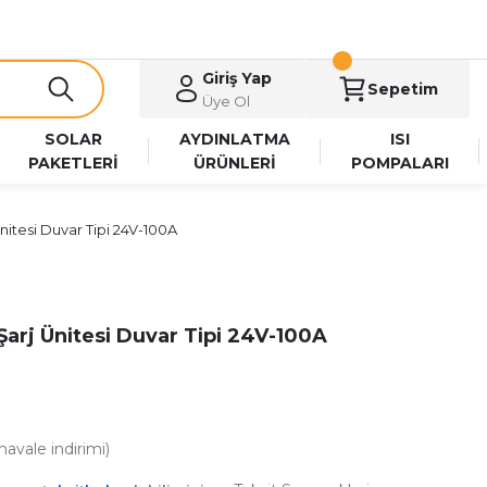
Giriş Yap
Sepetim
Üye Ol
SOLAR
AYDINLATMA
ISI
PAKETLERİ
ÜRÜNLERİ
POMPALARI
itesi Duvar Tipi 24V-100A
rj Ünitesi Duvar Tipi 24V-100A
avale indirimi)