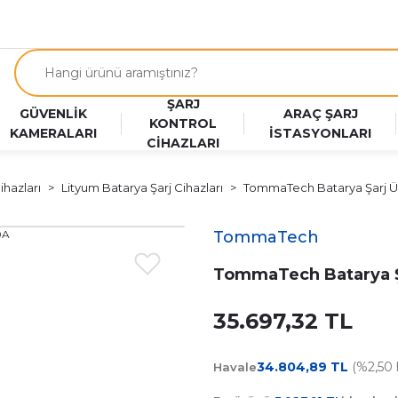
ŞARJ
GÜVENLİK
ARAÇ ŞARJ
KONTROL
KAMERALARI
İSTASYONLARI
CİHAZLARI
ihazları
Lityum Batarya Şarj Cihazları
TommaTech Batarya Şarj Ün
TommaTech
TommaTech Batarya Şa
35.697,32 TL
34.804,89 TL
(%2,50 h
Havale