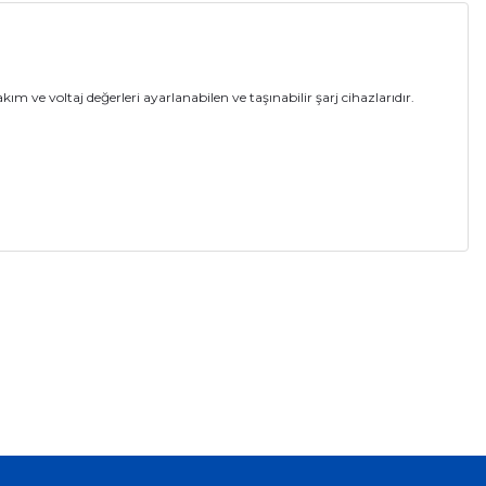
kım ve voltaj değerleri ayarlanabilen ve taşınabilir şarj cihazlarıdır.
a iletebilirsiniz.