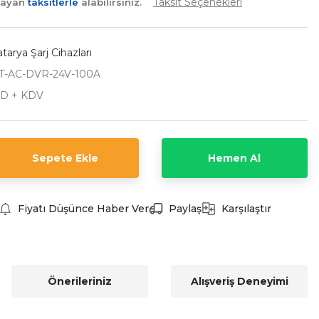
Taksit Seçenekleri
layan
taksitlerle
alabilirsiniz.
arya Şarj Cihazları
T-AC-DVR-24V-100A
SD + KDV
Sepete Ekle
Hemen Al
Fiyatı Düşünce Haber Ver
Paylaş
Karşılaştır
Önerileriniz
Alışveriş Deneyimi