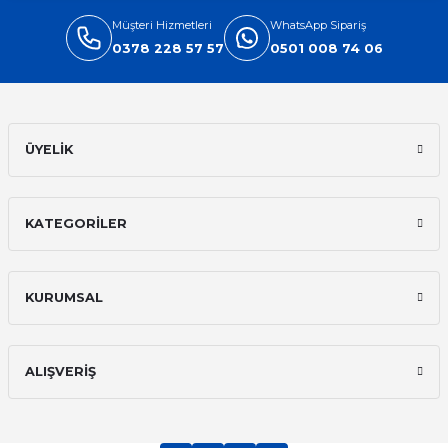
Müşteri Hizmetleri
WhatsApp Sipariş
0378 228 57 57
0501 008 74 06
Gönder
ÜYELİK
KATEGORİLER
KURUMSAL
ALIŞVERİŞ