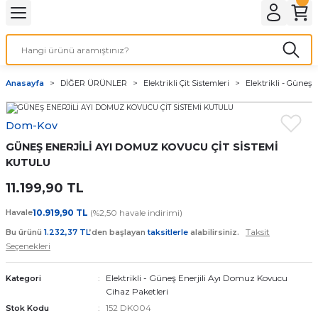
Geri Dön
Geri Dön
Geri Dön
Geri Dön
Geri Dön
Geri Dön
Geri Dön
Geri Dön
Geri Dön
Geri Dön
ELLERİ
 AKÜ SİSTEMLERİ
ER
KAMERALARI
ROL CİHAZLARI
 İSTASYONLARI
ETLERİ
A ÜRÜNLERİ
LARI
NLER
Anasayfa
DİĞER ÜRÜNLER
Elektrikli Çit Sistemleri
Elektrikli - Güneş
Kremidi (Sızdırmaz) Güneş Panelleri
ityum TommaTech Bataryalar
s İnverterler
NTROL CİHAZLARI
Şarj İstasyonu
n/ Villa Paketleri
ratları
r Serisi Isı Pompaları
stemleri
Dom-Kov
Half-Cut Multi Busbar Güneş Panelleri
RAÇ AKÜLERİ
 Yardımcı Aksesuarları
alar
TROL CİHAZLARI
 SİSTEMLER
ydınlatma
 Serisi Isı Pompaları
GÜNEŞ ENERJİLİ AYI DOMUZ KOVUCU ÇİT SİSTEMİ
Half-Cut Multi Busbar Güneş Panelleri
İD İNVERTERLER
Balkon Setleri
KUTULU
11.199,90 TL
on N-Type Güneş Panelleri
lama Sistemleri
İnverterler
 BAĞ EVİ PAKET SİSTEMLER
olar Aydınlatma
Havale
10.919,90 TL
(%2,50 havale indirimi)
CON GÜNEŞ PANELLERİ
LER
ÜS INVERTERLER
Vİ PAKETLERİ
KTÖR
Taksit
Bu ürünü
1.232,37 TL
’den başlayan
taksitlerle
alabilirsiniz.
Seçenekleri
 GÜNEŞ PANELLERİ
İnverterler
Elektrikli - Güneş Enerjili Ayı Domuz Kovucu
Kategori
Cihaz Paketleri
GÜNEŞ PANELLERİ
Şarj Cihazları
 İnverterler
152 DK004
Stok Kodu