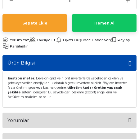
t Multi Busbar Güneş Panelleri
L BATARYALAR
INVERTERLER
nokristal Güneş Panelleri
Lityum TommaTech Bataryalar
RTERLER
Sepete Ekle
Hemen Al
nokristal Güneş Panelleri
VERTERLER
Yorum Yaz
Tavsiye Et
Fiyatı Düşünce Haber Ver
Paylaş
Karşılaştır
 Series Güneş Panelleri
ma İnverterleri
Ürün Bilgisi
ek Güneş Panelleri
ltaj Hibrit İnverter
Eastron meter
, Deye on-grid ve hibrit inverterlerde şebekeden çekilen ve
y Yaşam Serisi Güneş Panelleri
oltaj Hibrit İnverter
şebekeye verilen enerjiyi anlık olarak ölçerek invertere bildirir. Böylece inverter
fazla üretimi şebekeye basmak yerine,
tüketim kadar üretim yapacak
şekilde
sistemi dengeler. Bu sayede geri besleme (export) engellenir ve
öztüketim maksimize edilir.
 Half-Cut Multi Busbar Güneş
nverterler
 Half-Cut Multi Busbar Güneş
Yorumlar
Con N-Type Güneş Panelleri