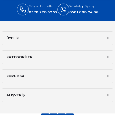
Müşteri Hizmetleri
WhatsApp Sipariş
0378 228 57 57
0501 008 74 06
Gönder
ÜYELİK
KATEGORİLER
KURUMSAL
ALIŞVERİŞ