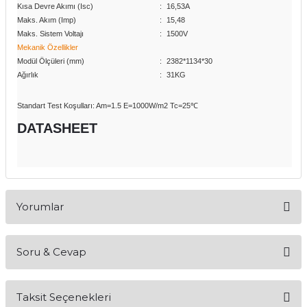
Kısa Devre Akımı (Isc)
:
16,53A
Maks. Akım (Imp)
:
15,48
 GÜNEŞ PANELLERİ
Maks. Sistem Voltajı
:
1500V
Mekanik Özellikler
Modül Ölçüleri (mm)
:
2382*1134*30
Ağırlık
:
31KG
Standart Test Koşulları: Am=1.5 E=1000W/m2 Tc=25℃
DATASHEET
Yorumlar
Soru & Cevap
Bu ürüne ilk yorumu siz yapın!
Taksit Seçenekleri
Yorum Yaz