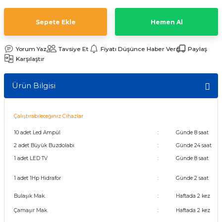
t Multi Busbar Güneş Panelleri
L BATARYALAR
INVERTERLER
Sepete Ekle
Hemen Al
nokristal Güneş Panelleri
Lityum TommaTech Bataryalar
RTERLER
Yorum Yaz
Tavsiye Et
Fiyatı Düşünce Haber Ver
Paylaş
Karşılaştır
nokristal Güneş Panelleri
VERTERLER
 Series Güneş Panelleri
ma İnverterleri
Ürün Bilgisi
ek Güneş Panelleri
ltaj Hibrit İnverter
Çalıştırabileceğiniz Cihazlar
y Yaşam Serisi Güneş Panelleri
oltaj Hibrit İnverter
10 adet Led Ampül
:
Günde 8 saat
2 adet Büyük Buzdolabı
:
Günde 24 saat
 Half-Cut Multi Busbar Güneş
nverterler
1 adet LED TV
:
Günde 8 saat
1 adet 1Hp Hidrafor
:
Günde 2 saat
 Half-Cut Multi Busbar Güneş
Bulaşık Mak.
:
Haftada 2 kez
Çamaşır Mak.
:
Haftada 2 kez
Con N-Type Güneş Panelleri