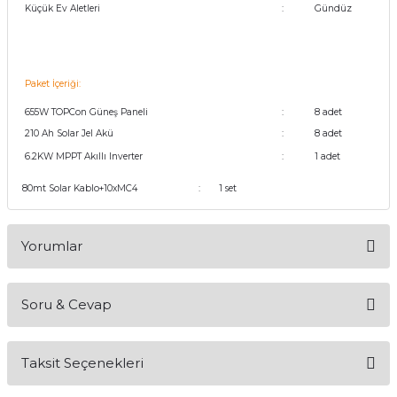
Küçük Ev Aletleri
:
Gündüz
 GÜNEŞ PANELLERİ
Paket İçeriği:
655W TOPCon Güneş Paneli
:
8 adet
210 Ah Solar Jel Akü
:
8 adet
6.2KW MPPT Akıllı Inverter
:
1 adet
80mt Solar Kablo+10xMC4 : 1 set
Yorumlar
Soru & Cevap
Bu ürüne ilk yorumu siz yapın!
Taksit Seçenekleri
Yorum Yaz
Ürün hakkında henüz soru sorulmamış.