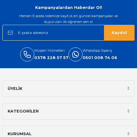
Ürün açıklamasında eksik bilgiler bulunuyor.
Kampanyalardan Haberdar Ol!
Deneyimini Paylaş
Ürün bilgilerinde hatalar bulunuyor.
Hemen E-posta listemize kayıt ol, en güncel kampanyalar ve
duyuruları ilk öğrenen sen ol.
Ürün fiyatı diğer sitelerden daha pahalı.
Bu ürüne benzer farklı alternatifler olmalı.
Kaydol
Müşteri Hizmetleri
WhatsApp Sipariş
0378 228 57 57
0501 008 74 06
Gönder
ÜYELİK
KATEGORİLER
KURUMSAL