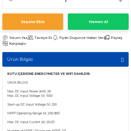
t Multi Busbar Güneş Panelleri
L BATARYALAR
INVERTERLER
nokristal Güneş Panelleri
Lityum TommaTech Bataryalar
RTERLER
Sepete Ekle
Hemen Al
nokristal Güneş Panelleri
VERTERLER
Yorum Yaz
Tavsiye Et
Fiyatı Düşünce Haber Ver
Paylaş
Karşılaştır
 Series Güneş Panelleri
ma İnverterleri
Ürün Bilgisi
ek Güneş Panelleri
ltaj Hibrit İnverter
KUTU İÇERİĞİNE ENERGYMETER VE WİFİ DAHİLDİR.
y Yaşam Serisi Güneş Panelleri
oltaj Hibrit İnverter
ÜRÜN BİLGİSİ
Max. DC Input Power (kW): 26
 Half-Cut Multi Busbar Güneş
nverterler
Max. DC Input Voltage (V): 1000
Start-up DC Input Voltage (V): 250
 Half-Cut Multi Busbar Güneş
MPPT Operating Range (V): 200-800
Max. DC Input Current (A): 25+25
Con N-Type Güneş Panelleri
Number of MPPT / Strings per MPPT: 2/2