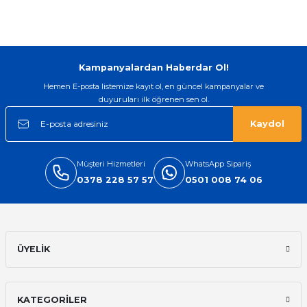
Görüş ve önerileriniz için teşekkür ederiz.
Sitemize ilk yorumu siz yapın!
Ürün resmi kalitesiz, bozuk veya görüntülenemiyor.
Ürün açıklamasında eksik bilgiler bulunuyor.
Kampanyalardan Haberdar Ol!
Deneyimini Paylaş
Ürün bilgilerinde hatalar bulunuyor.
Hemen E-posta listemize kayıt ol, en güncel kampanyalar ve
duyuruları ilk öğrenen sen ol.
Ürün fiyatı diğer sitelerden daha pahalı.
Bu ürüne benzer farklı alternatifler olmalı.
Kaydol
Müşteri Hizmetleri
WhatsApp Sipariş
0378 228 57 57
0501 008 74 06
Gönder
ÜYELİK
KATEGORİLER