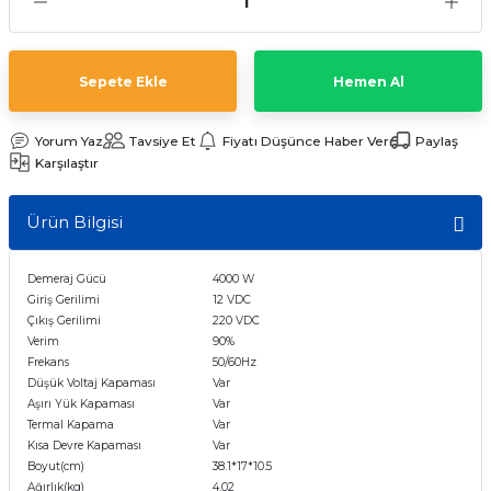
t Multi Busbar Güneş Panelleri
L BATARYALAR
INVERTERLER
nokristal Güneş Panelleri
Lityum TommaTech Bataryalar
RTERLER
Sepete Ekle
Hemen Al
nokristal Güneş Panelleri
VERTERLER
Yorum Yaz
Tavsiye Et
Fiyatı Düşünce Haber Ver
Paylaş
Karşılaştır
 Series Güneş Panelleri
ma İnverterleri
Ürün Bilgisi
ek Güneş Panelleri
ltaj Hibrit İnverter
Demeraj Gücü
4000 W
y Yaşam Serisi Güneş Panelleri
oltaj Hibrit İnverter
Giriş Gerilimi
12 VDC
Çıkış Gerilimi
220 VDC
Verim
90%
 Half-Cut Multi Busbar Güneş
nverterler
Frekans
50/60Hz
Düşük Voltaj Kapaması
Var
Aşırı Yük Kapaması
Var
 Half-Cut Multi Busbar Güneş
Termal Kapama
Var
Kısa Devre Kapaması
Var
Boyut(cm)
38.1*17*10.5
Ağırlık(kg)
4,02
Con N-Type Güneş Panelleri