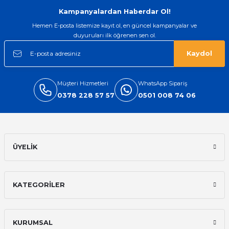
Ürün açıklamasında eksik bilgiler bulunuyor.
Kampanyalardan Haberdar Ol!
Deneyimini Paylaş
Ürün bilgilerinde hatalar bulunuyor.
Hemen E-posta listemize kayıt ol, en güncel kampanyalar ve
duyuruları ilk öğrenen sen ol.
Ürün fiyatı diğer sitelerden daha pahalı.
Bu ürüne benzer farklı alternatifler olmalı.
Kaydol
Müşteri Hizmetleri
WhatsApp Sipariş
0378 228 57 57
0501 008 74 06
Gönder
ÜYELİK
KATEGORİLER
KURUMSAL