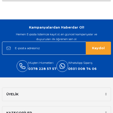
kullanarak tarafımıza iletebilirsiniz.
Görüş ve önerileriniz için teşekkür ederiz.
Sitemize ilk yorumu siz yapın!
Ürün resmi kalitesiz, bozuk veya görüntülenemiyor.
Ürün açıklamasında eksik bilgiler bulunuyor.
Kampanyalardan Haberdar Ol!
Deneyimini Paylaş
Ürün bilgilerinde hatalar bulunuyor.
Hemen E-posta listemize kayıt ol, en güncel kampanyalar ve
duyuruları ilk öğrenen sen ol.
Ürün fiyatı diğer sitelerden daha pahalı.
Bu ürüne benzer farklı alternatifler olmalı.
Kaydol
Müşteri Hizmetleri
WhatsApp Sipariş
0378 228 57 57
0501 008 74 06
Gönder
ÜYELİK
KATEGORİLER