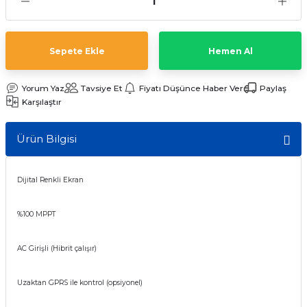
t Multi Busbar Güneş Panelleri
L BATARYALAR
INVERTERLER
nokristal Güneş Panelleri
Lityum TommaTech Bataryalar
RTERLER
Sepete Ekle
Hemen Al
nokristal Güneş Panelleri
VERTERLER
Yorum Yaz
Tavsiye Et
Fiyatı Düşünce Haber Ver
Paylaş
Karşılaştır
 Series Güneş Panelleri
ma İnverterleri
Ürün Bilgisi
ek Güneş Panelleri
ltaj Hibrit İnverter
Dijital Renkli Ekran
y Yaşam Serisi Güneş Panelleri
oltaj Hibrit İnverter
%100 MPPT
 Half-Cut Multi Busbar Güneş
nverterler
AC Girişli (Hibrit çalışır)
 Half-Cut Multi Busbar Güneş
Uzaktan GPRS ile kontrol (opsiyonel)
Con N-Type Güneş Panelleri