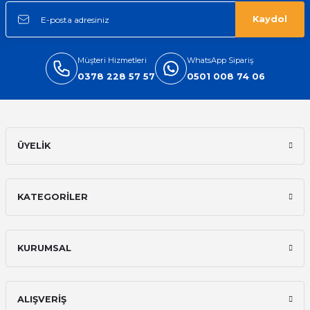
Kaydol
Müşteri Hizmetleri
WhatsApp Sipariş
0378 228 57 57
0501 008 74 06
ÜYELİK
KATEGORİLER
KURUMSAL
ALIŞVERİŞ