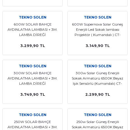
 GÜNEŞ PANELLERİ
TEKNO SOLEN
TEKNO SOLEN
600W SOLAR BAHÇE
600W Süpernova Solar Güneş
AYDINLATMA LAMBASI + 3M.
Enerjili Led Sokak lambası
LAMBA DİREĞİ
Projektör ( Kumandalı ) CT-
4643
3.299,90 TL
3.149,90 TL
TEKNO SOLEN
TEKNO SOLEN
300W SOLAR BAHÇE
300w Solar Güneş Enerjili
AYDINLATMA LAMBASI + 3M.
Sokak Armatürü 6500K Beyaz
LAMBA DİREĞİ
Işık Sensörlü (Kumandalı) CT-
4642
3.749,90 TL
2.299,90 TL
TEKNO SOLEN
TEKNO SOLEN
250W SOLAR BAHÇE
250w Solar Güneş Enerjili
AYDINLATMA LAMBASI + 3M.
Sokak Armatürü 6500K Beyaz