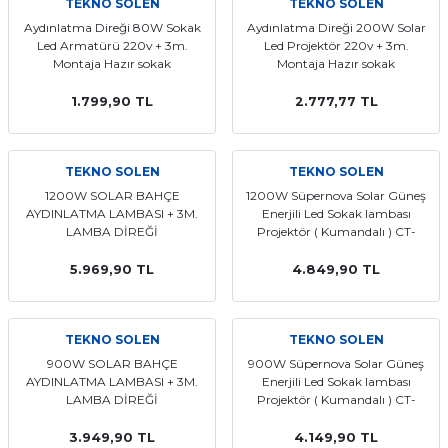
TEKNO SOLEN
TEKNO SOLEN
t Multi Busbar Güneş Panelleri
L BATARYALAR
INVERTERLER
Aydınlatma Direği 80W Sokak
Aydınlatma Direği 200W Solar
Led Armatürü 220v + 3m.
Led Projektör 220v + 3m.
Montaja Hazır sokak
Montaja Hazır sokak
nokristal Güneş Panelleri
Lityum TommaTech Bataryalar
RTERLER
Aydınlatma Lamba Direği
Aydınlatma Lamba Direği
1.799,90 TL
2.777,77 TL
nokristal Güneş Panelleri
VERTERLER
 Series Güneş Panelleri
ma İnverterleri
TEKNO SOLEN
TEKNO SOLEN
1200W SOLAR BAHÇE
1200W Süpernova Solar Güneş
AYDINLATMA LAMBASI + 3M.
Enerjili Led Sokak lambası
ek Güneş Panelleri
ltaj Hibrit İnverter
LAMBA DİREĞİ
Projektör ( Kumandalı ) CT-
4645
y Yaşam Serisi Güneş Panelleri
oltaj Hibrit İnverter
5.969,90 TL
4.849,90 TL
 Half-Cut Multi Busbar Güneş
nverterler
TEKNO SOLEN
TEKNO SOLEN
900W SOLAR BAHÇE
900W Süpernova Solar Güneş
AYDINLATMA LAMBASI + 3M.
Enerjili Led Sokak lambası
 Half-Cut Multi Busbar Güneş
LAMBA DİREĞİ
Projektör ( Kumandalı ) CT-
4644
3.949,90 TL
4.149,90 TL
Con N-Type Güneş Panelleri