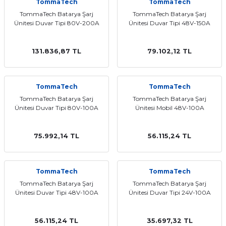
TommaTech
TommaTech
t Multi Busbar Güneş Panelleri
L BATARYALAR
INVERTERLER
TommaTech Batarya Şarj
TommaTech Batarya Şarj
Ünitesi Duvar Tipi 80V-200A
Ünitesi Duvar Tipi 48V-150A
nokristal Güneş Panelleri
Lityum TommaTech Bataryalar
RTERLER
131.836,87 TL
79.102,12 TL
nokristal Güneş Panelleri
VERTERLER
 Series Güneş Panelleri
ma İnverterleri
TommaTech
TommaTech
TommaTech Batarya Şarj
TommaTech Batarya Şarj
Ünitesi Duvar Tipi 80V-100A
Ünitesi Mobil 48V-100A
ek Güneş Panelleri
ltaj Hibrit İnverter
y Yaşam Serisi Güneş Panelleri
oltaj Hibrit İnverter
75.992,14 TL
56.115,24 TL
 Half-Cut Multi Busbar Güneş
nverterler
TommaTech
TommaTech
TommaTech Batarya Şarj
TommaTech Batarya Şarj
Ünitesi Duvar Tipi 48V-100A
Ünitesi Duvar Tipi 24V-100A
 Half-Cut Multi Busbar Güneş
56.115,24 TL
35.697,32 TL
Con N-Type Güneş Panelleri