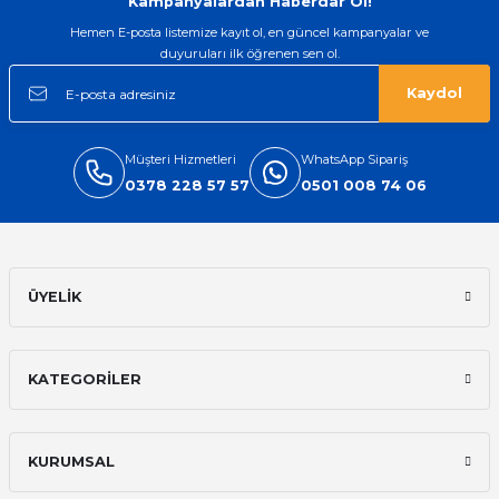
Kampanyalardan Haberdar Ol!
Hemen E-posta listemize kayıt ol, en güncel kampanyalar ve
duyuruları ilk öğrenen sen ol.
Kaydol
Müşteri Hizmetleri
WhatsApp Sipariş
0378 228 57 57
0501 008 74 06
ÜYELİK
KATEGORİLER
KURUMSAL